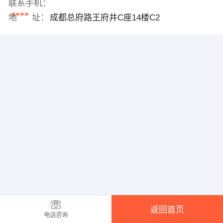
联系手机：
****
地 址：
成都总府路王府井C座14楼C2
返回首页
电话咨询