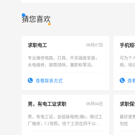
猜您喜欢
求职电工
08月07日
专业维修电路，灯具，开关插座安装，
可为个
水电维修，故障排除，兼职和零活。
频，培
可为个
频，培
查看联系方式
查
音！你
成为拍
男，有电工证求职
08月04日
求职保
男，有电工证，会组装电柜(箱)，做过工
最好是
厂维修；C1驾照，找个工资在四千以
勿扰
上，枣强县以外需要有住宿，保险勿扰