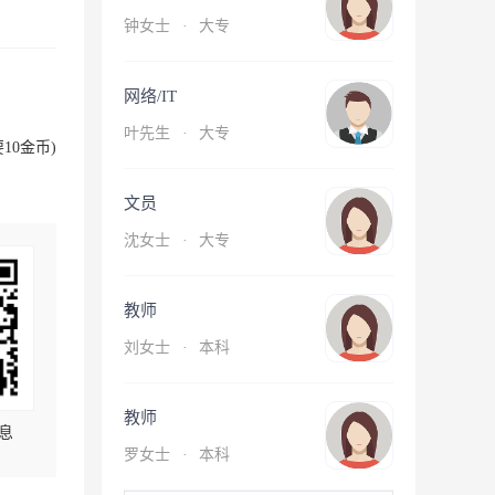
钟女士
·
大专
网络/IT
叶先生
·
大专
10金币)
文员
沈女士
·
大专
教师
刘女士
·
本科
教师
息
罗女士
·
本科