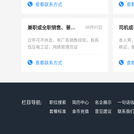
电话
查看联系方式
查
兼职或全职销售、普工、维修
08月03日
司机或
过年可不休息，有广告销售经验，有高
本人男，
低压电工证，网络管理员证
格证，
实，需
查看联系方式
查
栏目导航:
职位搜索
简历中心
名企展示
一句话
套餐标准
金币充值
意见建议
联系我