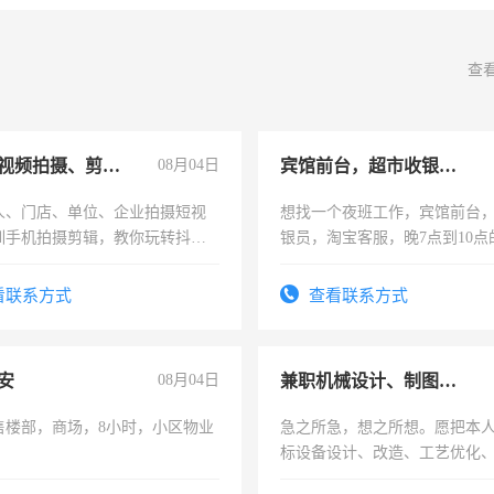
查
手机短视频拍摄、剪辑、抖音快手
08月04日
宾馆前台，超市收银员，淘宝客服
人、门店、单位、企业拍摄短视
想找一个夜班工作，宾馆前台
训手机拍摄剪辑，教你玩转抖音
银员，淘宝客服，晚7点到10点
人、门店、单位、企业拍摄短视
工，麻烦看到的老板加我微信
训手机拍摄剪辑，教你玩转抖
号同微信
看联系方式
查看联系方式
也可以成为拍摄达人！你也可以
摄达人！
安
08月04日
兼职机械设计、制图、设备改造
售楼部，商场，8小时，小区物业
急之所急，想之所想。愿把本
标设备设计、改造、工艺优化
作和分解的经验与您分享。 真