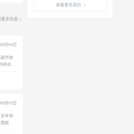
查看更多简历
看更多信息
08月04日
，超市收
的钟点
聊，手机
08月03日
人多年非
、图纸制
诚合作，