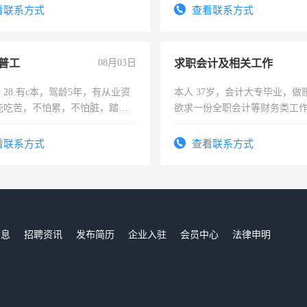
结识有识之士，共享未来。
看联系方式
查看联系方式
普工
08月03日
求职会计及相关工作
28.有c本，驾龄5年，有从业资
本人 37岁，会计大专毕业，做
能吃苦，不怕累，不怕脏，踏
欲求一份全职会计等财务类工
求稳定工作一份，保险不干
计证
看联系方式
查看联系方式
信息
招聘资讯
发布简历
企业入驻
会员中心
法律申明
们